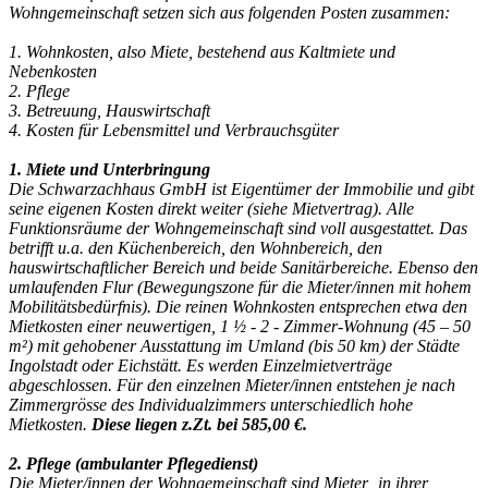
Wohngemeinschaft setzen sich aus folgenden Posten zusammen:
1. Wohnkosten, also Miete, bestehend aus Kaltmiete und
Nebenkosten
2. Pflege
3. Betreuung, Hauswirtschaft
4. Kosten für Lebensmittel und Verbrauchsgüter
1. Miete und Unterbringung
Die Schwarzachhaus GmbH ist Eigentümer der Immobilie und gibt
seine eigenen Kosten direkt weiter (siehe Mietvertrag). Alle
Funktionsräume der Wohngemeinschaft sind voll ausgestattet. Das
betrifft u.a. den Küchenbereich, den Wohnbereich, den
hauswirtschaftlicher Bereich und beide Sanitärbereiche. Ebenso den
umlaufenden Flur (Bewegungszone für die Mieter/innen mit hohem
Mobilitätsbedürfnis). Die reinen Wohnkosten entsprechen etwa den
Mietkosten einer neuwertigen, 1 ½ - 2 - Zimmer-Wohnung (45 – 50
m²) mit gehobener Ausstattung im Umland (bis 50 km) der Städte
Ingolstadt oder Eichstätt. Es werden Einzelmietverträge
abgeschlossen. Für den einzelnen Mieter/innen entstehen je nach
Zimmergrösse des Individualzimmers unterschiedlich hohe
Mietkosten.
Diese liegen z.Zt. bei 585,00 €.
2. Pflege (ambulanter Pflegedienst)
Die Mieter/innen der Wohngemeinschaft sind Mieter ‚in ihrer