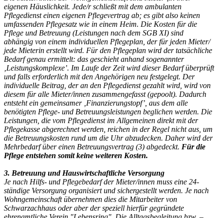
eigenen Häuslichkeit. Jede/r schließt mit dem ambulanten
Pflegedienst einen eigenen Pflegevertrag ab; es gibt also keinen
umfassenden Pflegesatz wie in einem Heim. Die Kosten für die
Pflege und Betreuung (Leistungen nach dem SGB XI) sind
abhängig von einem individuellen Pflegeplan, der für jeden Mieter/
jede Mieterin erstellt wird. Für den Pflegeplan wird der tatsächliche
Bedarf genau ermittelt: das geschieht anhand sogenannter
‚Leistungskomplexe’. Im Laufe der Zeit wird dieser Bedarf überprüft
und falls erforderlich mit den Angehörigen neu festgelegt. Der
individuelle Beitrag, der an den Pflegedienst gezahlt wird, wird von
diesem für alle Mieter/innen zusammengefasst (gepoolt). Dadurch
entsteht ein gemeinsamer ‚Finanzierungstopf’, aus dem alle
benötigten Pflege- und Betreuungsleistungen beglichen werden. Die
Leistungen, die vom Pflegedienst im Allgemeinen direkt mit der
Pflegekasse abgerechnet werden, reichen in der Regel nicht aus, um
die Betreuungskosten rund um die Uhr abzudecken. Daher wird der
Mehrbedarf über einen Betreuungsvertrag (3) abgedeckt.
Für die
Pflege entstehen somit keine weiteren Kosten.
3. Betreuung und Hauswirtschaftliche Versorgung
Je nach Hilfs- und Pflegebedarf der Mieter/innen muss eine 24-
ständige Versorgung organisiert und sichergestellt werden. Je nach
Wohngemeinschaft übernehmen dies die Mitarbeiter von
Schwarzachhaus oder aber der speziell hierfür gegründete
ehrenamtliche Verein "Lebensring". Die Alltagsbegleitung bzw. –